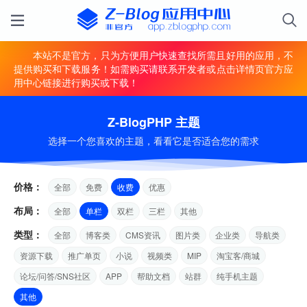
本站不是官方，只为方便用户快速查找所需且好用的应用，不
提供购买和下载服务！如需购买请联系开发者或点击详情页官方应
用中心链接进行购买或下载！
Z-BlogPHP 主题
选择一个您喜欢的主题，看看它是否适合您的需求
价格：
全部
免费
收费
优惠
布局：
全部
单栏
双栏
三栏
其他
类型：
全部
博客类
CMS资讯
图片类
企业类
导航类
资源下载
推广单页
小说
视频类
MIP
淘宝客/商城
论坛/问答/SNS社区
APP
帮助文档
站群
纯手机主题
其他