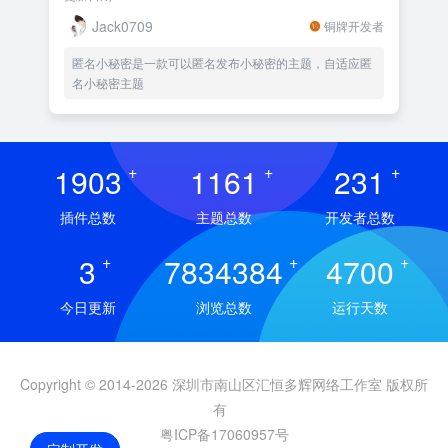
Jack0709
铜牌开发者
匿名小秘密是一款可以匿名发布小秘密的主题，自适应匿
名小秘密主题
1903
+
1161
+
231
+
插件总数
主题总数
开发者总数
3
+
7834384
+
4700
+
今日更新
浏览总数
运行天数
Copyright © 2014-2026 深圳市南山区汇恒多辉网络工作室 版权所
有
粤ICP备17060957号