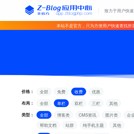
致力于用户快速
本站不是官方，只为方便用户快速查找所
价格：
全部
免费
收费
优惠
布局：
全部
单栏
双栏
三栏
其他
类型：
全部
博客类
CMS资讯
图片类
企
帮助文档
站群
纯手机主题
其他