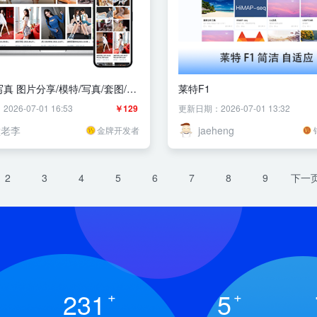
写真 图片分享/模特/写真/套图/汉
莱特F1
26-07-01 16:53
￥129
更新日期：2026-07-01 13:32
壁老李
jaeheng
金牌开发者
2
3
4
5
6
7
8
9
下一
231
+
5
+