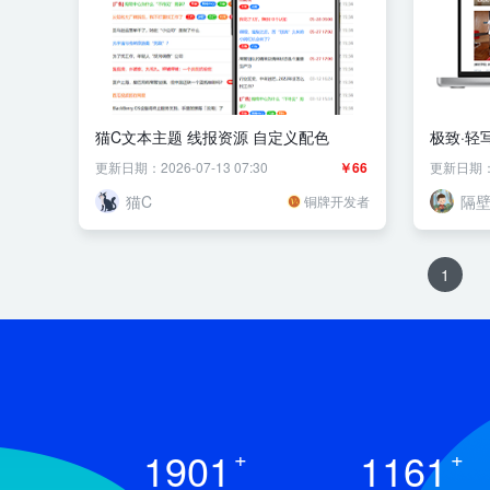
猫C文本主题 线报资源 自定义配色
极致·轻
服
更新日期：2026-07-13 07:30
￥66
更新日期：20
猫C
隔
铜牌开发者
1
1901
+
1161
+