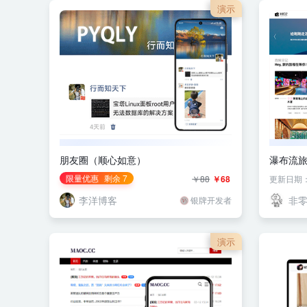
演示
朋友圈（顺心如意）
瀑布流
限量优惠
剩余 7
￥88
￥68
更新日期：20
李洋博客
非
银牌开发者
演示