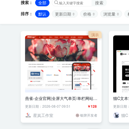
搜索：
全部
搜索
排序：
默认
更新日期
价格
浏览量
演示
燕雀-企业官网|全屏大气单页/单栏网站模
猫C文本
板
更新日期：2026-08-07 09:51
￥128
更新日期：20
星岚工作室
猫C
银牌开发者