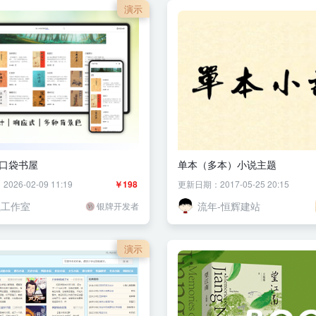
演示
I 口袋书屋
单本（多本）小说主题
26-02-09 11:19
￥198
更新日期：2017-05-25 20:15
岚工作室
流年-恒辉建站
银牌开发者
演示