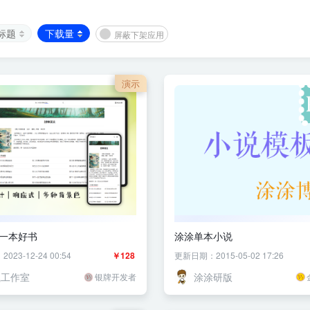
标题
下载量
屏蔽下架应用
演示
I 一本好书
涂涂单本小说
23-12-24 00:54
￥128
更新日期：2015-05-02 17:26
岚工作室
涂涂研版
银牌开发者