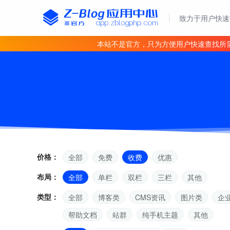
致力于用户快速
本站不是官方，只为方便用户快速查找所
价格：
全部
免费
收费
优惠
布局：
全部
单栏
双栏
三栏
其他
类型：
全部
博客类
CMS资讯
图片类
企
帮助文档
站群
纯手机主题
其他