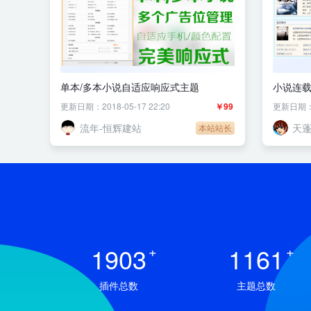
单本/多本小说自适应响应式主题
小说连载
更新日期：2018-05-17 22:20
￥99
更新日期：20
流年-恒辉建站
天
本站站长
1903
+
1161
+
插件总数
主题总数