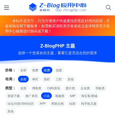
本站不是官方，只为方便用户快速查找所需且好用的应用，不
提供购买和下载服务！如需购买请联系开发者或点击详情页官方应
用中心链接进行购买或下载！
Z-BlogPHP 主题
选择一个您喜欢的主题，看看它是否适合您的需求
价格：
全部
免费
收费
优惠
布局：
全部
单栏
双栏
三栏
其他
类型：
全部
博客类
CMS资讯
图片类
企业类
导航类
资源下载
推广单页
小说
视频类
MIP
淘宝客/商城
论坛/问答/SNS社区
APP
帮助文档
站群
纯手机主题
其他