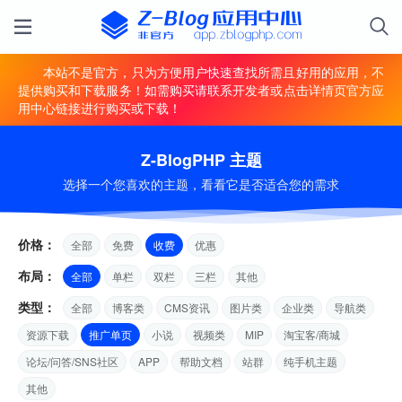
本站不是官方，只为方便用户快速查找所需且好用的应用，不
提供购买和下载服务！如需购买请联系开发者或点击详情页官方应
用中心链接进行购买或下载！
Z-BlogPHP 主题
选择一个您喜欢的主题，看看它是否适合您的需求
价格：
全部
免费
收费
优惠
布局：
全部
单栏
双栏
三栏
其他
类型：
全部
博客类
CMS资讯
图片类
企业类
导航类
资源下载
推广单页
小说
视频类
MIP
淘宝客/商城
论坛/问答/SNS社区
APP
帮助文档
站群
纯手机主题
其他