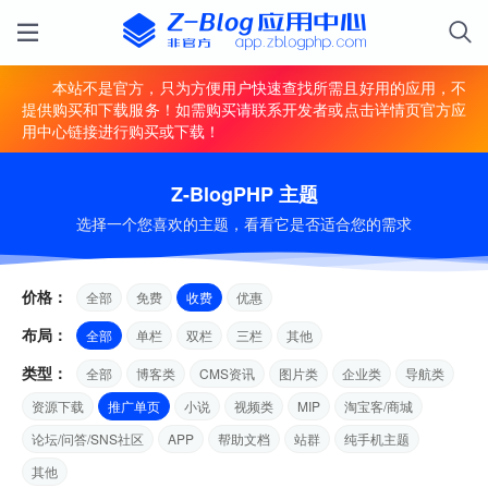
本站不是官方，只为方便用户快速查找所需且好用的应用，不
提供购买和下载服务！如需购买请联系开发者或点击详情页官方应
用中心链接进行购买或下载！
Z-BlogPHP 主题
选择一个您喜欢的主题，看看它是否适合您的需求
价格：
全部
免费
收费
优惠
布局：
全部
单栏
双栏
三栏
其他
类型：
全部
博客类
CMS资讯
图片类
企业类
导航类
资源下载
推广单页
小说
视频类
MIP
淘宝客/商城
论坛/问答/SNS社区
APP
帮助文档
站群
纯手机主题
其他