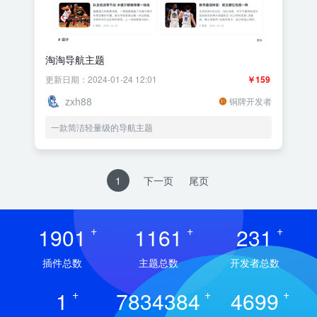
淘淘导航主题
更新日期：2024-01-24 12:01
￥159
zxh88
铜牌开发者
一款简洁轻量级的导航主题
1
下一页
尾页
1901
+
1161
+
231
+
插件总数
主题总数
开发者总数
1
+
7834384
+
4699
+