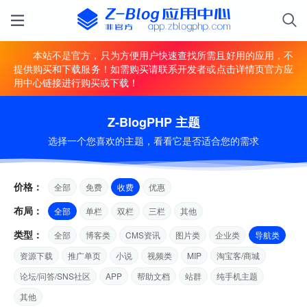
本站不是官方，只为方便用户快速查找所需且好用的应用，不
提供购买和下载服务！如需购买请联系开发者或点击详情页官方应
用中心链接进行购买或下载！
Z-BlogPHP 主题
选择一个您喜欢的主题，看看它是否适合您的需求
价格：
全部
免费
收费
优惠
布局：
全部
单栏
双栏
三栏
其他
类型：
全部
博客类
CMS资讯
图片类
企业类
导航类
资源下载
推广单页
小说
视频类
MIP
淘宝客/商城
论坛/问答/SNS社区
APP
帮助文档
站群
纯手机主题
其他