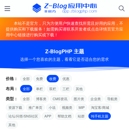
本站不是官方，只为方便用户快速查找所需且好用的应用，不
提供购买和下载服务！如需购买请联系开发者或点击详情页官方应
用中心链接进行购买或下载！
Z-BlogPHP 主题
选择一个您喜欢的主题，看看它是否适合您的需求
价格：
全部
免费
收费
优惠
布局：
全部
单栏
双栏
三栏
其他
类型：
全部
博客类
CMS资讯
图片类
企业类
导航类
资源下载
推广单页
小说
视频类
MIP
淘宝客/商城
论坛/问答/SNS社区
APP
帮助文档
站群
纯手机主题
其他