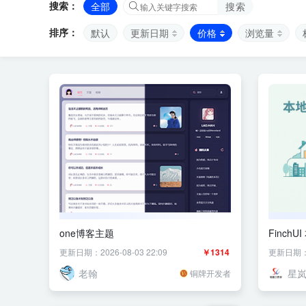
搜索：
全部
搜索
排序：
默认
更新日期
价格
浏览量
one博客主题
Finch
洁跑腿分
更新日期：2026-08-03 22:09
￥1314
更新日期：20
关联
老翰
星
铜牌开发者