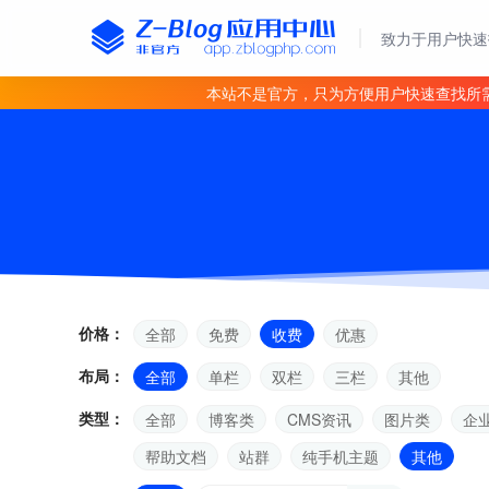
致力于用户快速
本站不是官方，只为方便用户快速查找所
价格：
全部
免费
收费
优惠
布局：
全部
单栏
双栏
三栏
其他
类型：
全部
博客类
CMS资讯
图片类
企
帮助文档
站群
纯手机主题
其他