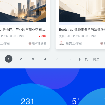
trap 房地产、产业园与商业空间企
Bootstrap 律师事务所与法律
主题
网主题
26-08-03 01:49
￥398
更新日期：2026-08-03 01:48
岚工作室
星岚工作室
银牌开发者
1
2
3
4
5
6
下一页
尾页
231
+
5
+