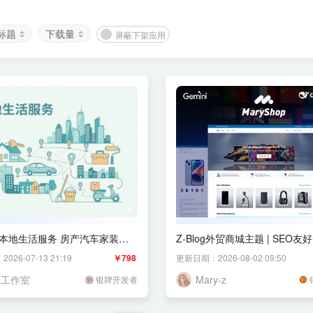
标题
下载量
屏蔽下架应用
UI 本地生活服务 房产汽车家装保
Z-Blog外贸商城主题 | SEO友好
类信息网站 多地区筛选 多语言
日韩德俄多语言支持
26-07-13 21:19
￥798
更新日期：2026-08-02 09:50
岚工作室
Mary-z
银牌开发者