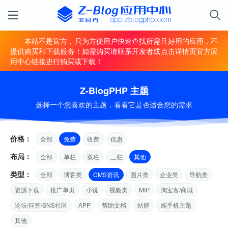
本站不是官方，只为方便用户快速查找所需且好用的应用，不
提供购买和下载服务！如需购买请联系开发者或点击详情页官方应
用中心链接进行购买或下载！
Z-BlogPHP 主题
选择一个您喜欢的主题，看看它是否适合您的需求
价格：
全部
免费
收费
优惠
布局：
全部
单栏
双栏
三栏
其他
类型：
全部
博客类
CMS资讯
图片类
企业类
导航类
资源下载
推广单页
小说
视频类
MIP
淘宝客/商城
论坛/问答/SNS社区
APP
帮助文档
站群
纯手机主题
其他