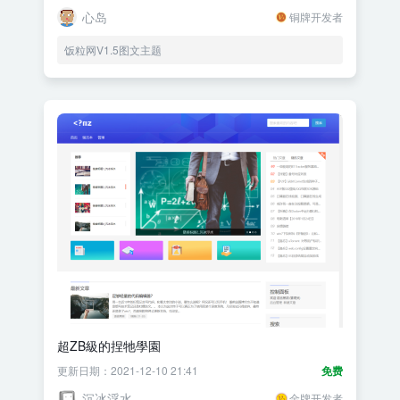
心岛
铜牌开发者
饭粒网V1.5图文主题
超ZB級的捏牠學園
更新日期：2021-12-10 21:41
免费
沉冰浮水
金牌开发者