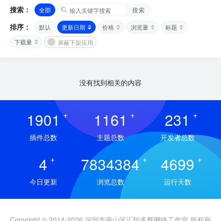
搜索：
全部
搜索
排序：
默认
更新日期
价格
浏览量
标题
下载量
屏蔽下架应用
没有找到相关的内容
1901
+
1161
+
231
+
插件总数
主题总数
开发者总数
4
+
7834384
+
4699
+
今日更新
浏览总数
运行天数
Copyright © 2014-2026 深圳市南山区汇恒多辉网络工作室 版权所