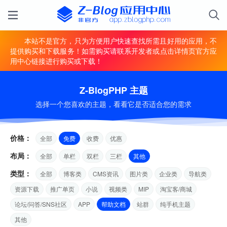
本站不是官方，只为方便用户快速查找所需且好用的应用，不
提供购买和下载服务！如需购买请联系开发者或点击详情页官方应
用中心链接进行购买或下载！
Z-BlogPHP 主题
选择一个您喜欢的主题，看看它是否适合您的需求
价格：
全部
免费
收费
优惠
布局：
全部
单栏
双栏
三栏
其他
类型：
全部
博客类
CMS资讯
图片类
企业类
导航类
资源下载
推广单页
小说
视频类
MIP
淘宝客/商城
论坛/问答/SNS社区
APP
帮助文档
站群
纯手机主题
其他