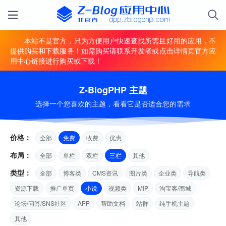
本站不是官方，只为方便用户快速查找所需且好用的应用，不
提供购买和下载服务！如需购买请联系开发者或点击详情页官方应
用中心链接进行购买或下载！
Z-BlogPHP 主题
选择一个您喜欢的主题，看看它是否适合您的需求
价格：
全部
免费
收费
优惠
布局：
全部
单栏
双栏
三栏
其他
类型：
全部
博客类
CMS资讯
图片类
企业类
导航类
资源下载
推广单页
小说
视频类
MIP
淘宝客/商城
论坛/问答/SNS社区
APP
帮助文档
站群
纯手机主题
其他