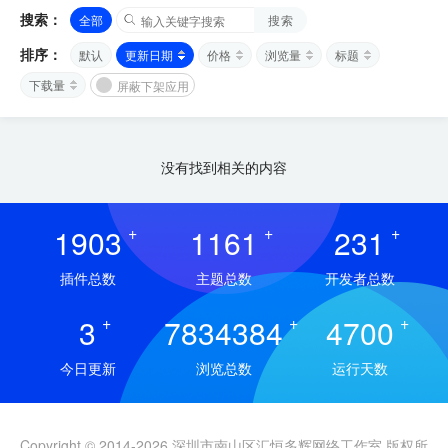
搜索：
全部
搜索
排序：
默认
更新日期
价格
浏览量
标题
下载量
屏蔽下架应用
没有找到相关的内容
1903
+
1161
+
231
+
插件总数
主题总数
开发者总数
3
+
7834384
+
4700
+
今日更新
浏览总数
运行天数
Copyright © 2014-2026 深圳市南山区汇恒多辉网络工作室 版权所