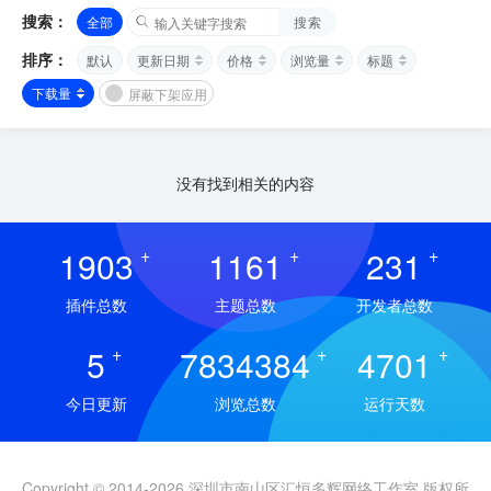
搜索：
全部
搜索
排序：
默认
更新日期
价格
浏览量
标题
下载量
屏蔽下架应用
没有找到相关的内容
1903
+
1161
+
231
+
插件总数
主题总数
开发者总数
5
+
7834384
+
4701
+
今日更新
浏览总数
运行天数
Copyright © 2014-2026 深圳市南山区汇恒多辉网络工作室 版权所