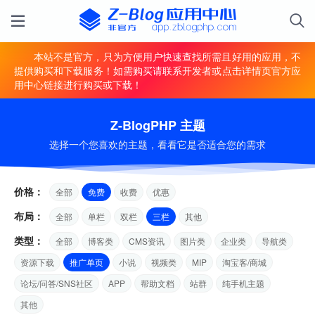
本站不是官方，只为方便用户快速查找所需且好用的应用，不
提供购买和下载服务！如需购买请联系开发者或点击详情页官方应
用中心链接进行购买或下载！
Z-BlogPHP 主题
选择一个您喜欢的主题，看看它是否适合您的需求
价格：
全部
免费
收费
优惠
布局：
全部
单栏
双栏
三栏
其他
类型：
全部
博客类
CMS资讯
图片类
企业类
导航类
资源下载
推广单页
小说
视频类
MIP
淘宝客/商城
论坛/问答/SNS社区
APP
帮助文档
站群
纯手机主题
其他