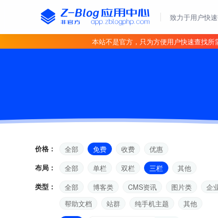
致力于用户快速
本站不是官方，只为方便用户快速查找所
价格：
全部
免费
收费
优惠
布局：
全部
单栏
双栏
三栏
其他
类型：
全部
博客类
CMS资讯
图片类
企
帮助文档
站群
纯手机主题
其他