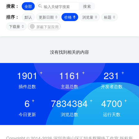
搜索：
全部
搜索
排序：
默认
更新日期
价格
浏览量
标题
下载量
屏蔽下架应用
没有找到相关的内容
1901
+
1161
+
231
+
插件总数
主题总数
开发者总数
6
+
7834384
+
4700
+
今日更新
浏览总数
运行天数
Copyright © 2014-2026 深圳市南山区汇恒多辉网络工作室 版权所