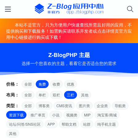
本站不是官方，只为方便用户快速查找所需且好用的应用，不
提供购买和下载服务！如需购买请联系开发者或点击详情页官方应
用中心链接进行购买或下载！
Z-BlogPHP 主题
选择一个您喜欢的主题，看看它是否适合您的需求
价格：
全部
免费
收费
优惠
布局：
全部
单栏
双栏
三栏
其他
类型：
全部
博客类
CMS资讯
图片类
企业类
导航类
资源下载
推广单页
小说
视频类
MIP
淘宝客/商城
论坛/问答/SNS社区
APP
帮助文档
站群
纯手机主题
其他