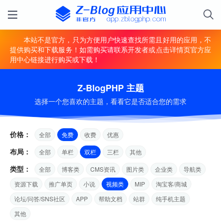
本站不是官方，只为方便用户快速查找所需且好用的应用，不
提供购买和下载服务！如需购买请联系开发者或点击详情页官方应
用中心链接进行购买或下载！
Z-BlogPHP 主题
选择一个您喜欢的主题，看看它是否适合您的需求
价格：
全部
免费
收费
优惠
布局：
全部
单栏
双栏
三栏
其他
类型：
全部
博客类
CMS资讯
图片类
企业类
导航类
资源下载
推广单页
小说
视频类
MIP
淘宝客/商城
论坛/问答/SNS社区
APP
帮助文档
站群
纯手机主题
其他