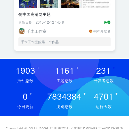
仿中国高清网主题
更新日期：2015-12-12 14:48
免费
千木工作室
铜牌开发者
千木工作室的第一个作品
1903
+
1161
+
231
+
插件总数
主题总数
开发者总数
0
+
7834384
+
4701
+
今日更新
浏览总数
运行天数
Copyright © 2014-2026 深圳市南山区汇恒多辉网络工作室 版权所