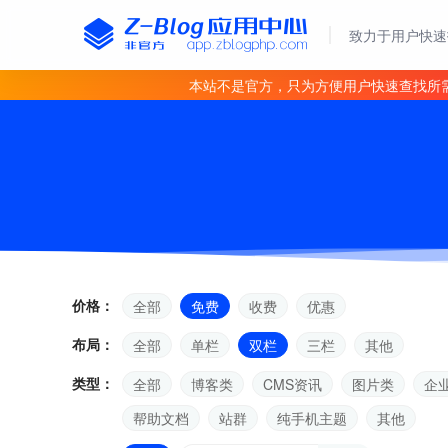
致力于用户快速
本站不是官方，只为方便用户快速查找所
价格：
全部
免费
收费
优惠
布局：
全部
单栏
双栏
三栏
其他
类型：
全部
博客类
CMS资讯
图片类
企
帮助文档
站群
纯手机主题
其他