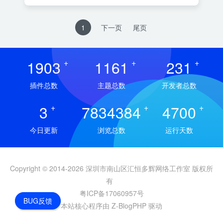
1
下一页
尾页
1903
+
1161
+
231
+
插件总数
主题总数
开发者总数
3
+
7834384
+
4700
+
今日更新
浏览总数
运行天数
Copyright © 2014-2026 深圳市南山区汇恒多辉网络工作室 版权所
有
粤ICP备17060957号
BUG反馈
本站核心程序由 Z-BlogPHP 驱动