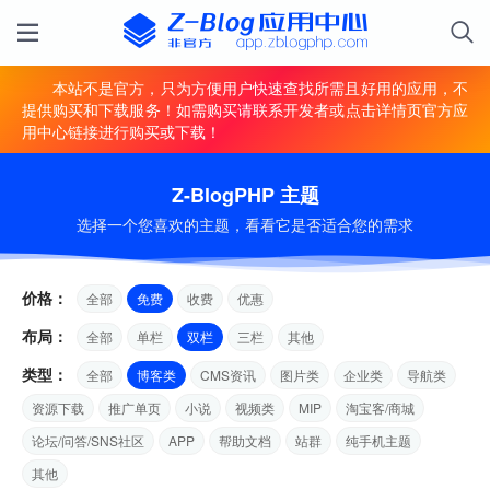
本站不是官方，只为方便用户快速查找所需且好用的应用，不
提供购买和下载服务！如需购买请联系开发者或点击详情页官方应
用中心链接进行购买或下载！
Z-BlogPHP 主题
选择一个您喜欢的主题，看看它是否适合您的需求
价格：
全部
免费
收费
优惠
布局：
全部
单栏
双栏
三栏
其他
类型：
全部
博客类
CMS资讯
图片类
企业类
导航类
资源下载
推广单页
小说
视频类
MIP
淘宝客/商城
论坛/问答/SNS社区
APP
帮助文档
站群
纯手机主题
其他