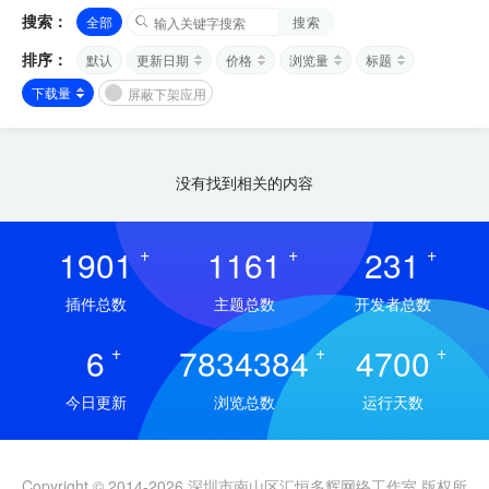
搜索：
全部
搜索
排序：
默认
更新日期
价格
浏览量
标题
下载量
屏蔽下架应用
没有找到相关的内容
1901
+
1161
+
231
+
插件总数
主题总数
开发者总数
6
+
7834384
+
4700
+
今日更新
浏览总数
运行天数
Copyright © 2014-2026 深圳市南山区汇恒多辉网络工作室 版权所