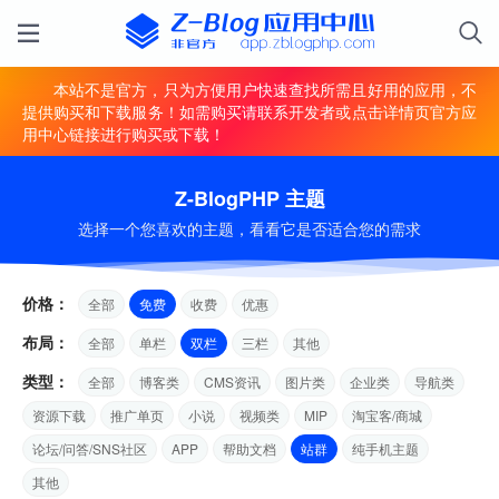
本站不是官方，只为方便用户快速查找所需且好用的应用，不
提供购买和下载服务！如需购买请联系开发者或点击详情页官方应
用中心链接进行购买或下载！
Z-BlogPHP 主题
选择一个您喜欢的主题，看看它是否适合您的需求
价格：
全部
免费
收费
优惠
布局：
全部
单栏
双栏
三栏
其他
类型：
全部
博客类
CMS资讯
图片类
企业类
导航类
资源下载
推广单页
小说
视频类
MIP
淘宝客/商城
论坛/问答/SNS社区
APP
帮助文档
站群
纯手机主题
其他