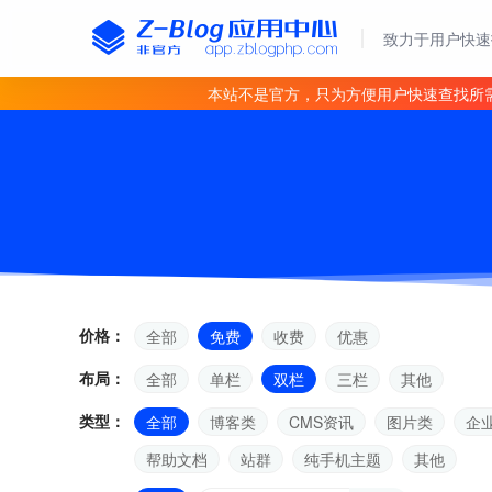
致力于用户快速
本站不是官方，只为方便用户快速查找所
价格：
全部
免费
收费
优惠
布局：
全部
单栏
双栏
三栏
其他
类型：
全部
博客类
CMS资讯
图片类
企
帮助文档
站群
纯手机主题
其他