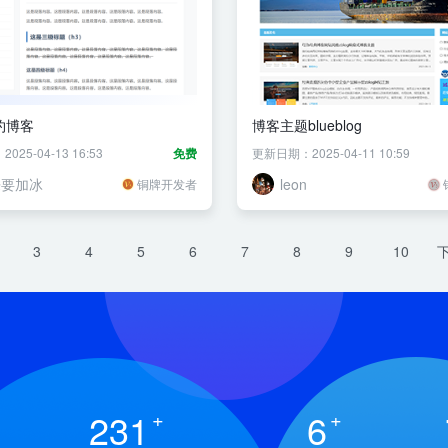
约博客
博客主题blueblog
25-04-13 16:53
免费
更新日期：2025-04-11 10:59
乐要加冰
leon
铜牌开发者
3
4
5
6
7
8
9
10
231
+
6
+