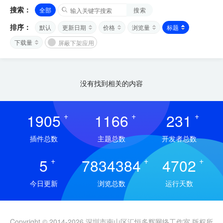
搜索：
全部
搜索
排序：
默认
更新日期
价格
浏览量
标题
下载量
屏蔽下架应用
没有找到相关的内容
1905
+
1166
+
231
+
插件总数
主题总数
开发者总数
5
+
7834384
+
4702
+
今日更新
浏览总数
运行天数
Copyright © 2014-2026 深圳市南山区汇恒多辉网络工作室 版权所