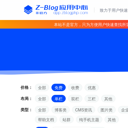
致力于用户快速
本站不是官方，只为方便用户快速查找所
价格：
全部
免费
收费
优惠
布局：
全部
单栏
双栏
三栏
其他
类型：
全部
博客类
CMS资讯
图片类
企
帮助文档
站群
纯手机主题
其他