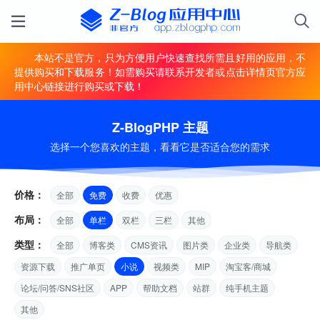
本站不是官方，只为方便用户快速查找所需且好用的应用，不
提供购买和下载服务！如需购买请联系开发者或点击详情页官方应
用中心链接进行购买或下载！
Z-BlogPHP 主题
选择一个您喜欢的主题，看看它是否适合您的需求
价格：
全部
免费
收费
优惠
布局：
全部
单栏
双栏
三栏
其他
类型：
全部
博客类
CMS资讯
图片类
企业类
导航类
资源下载
推广单页
小说
视频类
MIP
淘宝客/商城
论坛/问答/SNS社区
APP
帮助文档
站群
纯手机主题
其他