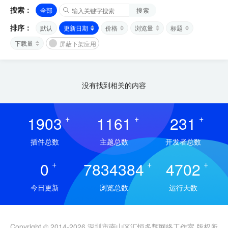
搜索：
全部
搜索
排序：
默认
更新日期
价格
浏览量
标题
下载量
屏蔽下架应用
没有找到相关的内容
1903
+
1161
+
231
+
插件总数
主题总数
开发者总数
0
+
7834384
+
4702
+
今日更新
浏览总数
运行天数
Copyright © 2014-2026 深圳市南山区汇恒多辉网络工作室 版权所