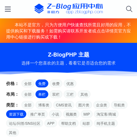
本站不是官方，只为方便用户快速查找所需且好用的应用，不
提供购买和下载服务！如需购买请联系开发者或点击详情页官方应
用中心链接进行购买或下载！
Z-BlogPHP 主题
选择一个您喜欢的主题，看看它是否适合您的需求
价格：
全部
免费
收费
优惠
布局：
全部
单栏
双栏
三栏
其他
类型：
全部
博客类
CMS资讯
图片类
企业类
导航类
资源下载
推广单页
小说
视频类
MIP
淘宝客/商城
论坛/问答/SNS社区
APP
帮助文档
站群
纯手机主题
其他