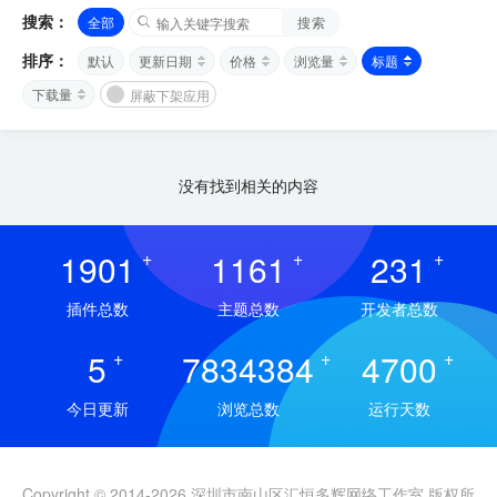
搜索：
全部
搜索
排序：
默认
更新日期
价格
浏览量
标题
下载量
屏蔽下架应用
没有找到相关的内容
1901
+
1161
+
231
+
插件总数
主题总数
开发者总数
5
+
7834384
+
4700
+
今日更新
浏览总数
运行天数
Copyright © 2014-2026 深圳市南山区汇恒多辉网络工作室 版权所