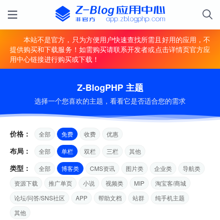
本站不是官方，只为方便用户快速查找所需且好用的应用，不
提供购买和下载服务！如需购买请联系开发者或点击详情页官方应
用中心链接进行购买或下载！
Z-BlogPHP 主题
选择一个您喜欢的主题，看看它是否适合您的需求
价格：
全部
免费
收费
优惠
布局：
全部
单栏
双栏
三栏
其他
类型：
全部
博客类
CMS资讯
图片类
企业类
导航类
资源下载
推广单页
小说
视频类
MIP
淘宝客/商城
论坛/问答/SNS社区
APP
帮助文档
站群
纯手机主题
其他