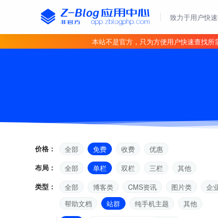
致力于用户快速
本站不是官方，只为方便用户快速查找所
价格：
全部
免费
收费
优惠
布局：
全部
单栏
双栏
三栏
其他
类型：
全部
博客类
CMS资讯
图片类
企
帮助文档
站群
纯手机主题
其他