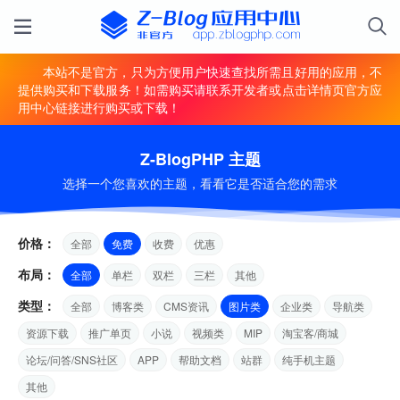
本站不是官方，只为方便用户快速查找所需且好用的应用，不
提供购买和下载服务！如需购买请联系开发者或点击详情页官方应
用中心链接进行购买或下载！
Z-BlogPHP 主题
选择一个您喜欢的主题，看看它是否适合您的需求
价格：
全部
免费
收费
优惠
布局：
全部
单栏
双栏
三栏
其他
类型：
全部
博客类
CMS资讯
图片类
企业类
导航类
资源下载
推广单页
小说
视频类
MIP
淘宝客/商城
论坛/问答/SNS社区
APP
帮助文档
站群
纯手机主题
其他