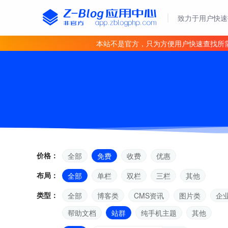
致力于用户快速
本站不是官方，只为方便用户快速查找所
价格：
全部
免费
收费
优惠
布局：
全部
单栏
双栏
三栏
其他
类型：
全部
博客类
CMS资讯
图片类
企
帮助文档
站群
纯手机主题
其他