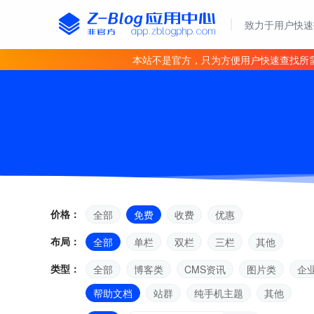
致力于用户快速
本站不是官方，只为方便用户快速查找所
价格：
全部
免费
收费
优惠
布局：
全部
单栏
双栏
三栏
其他
类型：
全部
博客类
CMS资讯
图片类
企
帮助文档
站群
纯手机主题
其他