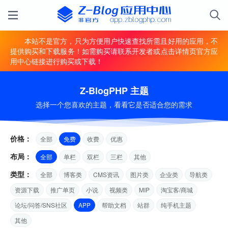
本站不是官方，只为方便用户快速查找所需且好用的应用，不
提供购买和下载服务！如需购买请联系开发者或点击详情页官方应
用中心链接进行购买或下载！
Z-BlogPHP 主题
选择一个您喜欢的主题，看看它是否适合您的需求
价格：
全部
免费
收费
优惠
布局：
全部
单栏
双栏
三栏
其他
类型：
全部
博客类
CMS资讯
图片类
企业类
导航类
资源下载
推广单页
小说
视频类
MIP
淘宝客/商城
论坛/问答/SNS社区
APP
帮助文档
站群
纯手机主题
其他