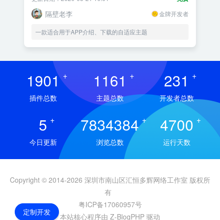
隔壁老李
金牌开发者
一款适合用于APP介绍、下载的自适应主题
1901
+
1161
+
231
+
插件总数
主题总数
开发者总数
5
+
7834384
+
4700
+
今日更新
浏览总数
运行天数
Copyright © 2014-2026 深圳市南山区汇恒多辉网络工作室 版权所
有
粤ICP备17060957号
定制开发
本站核心程序由 Z-BlogPHP 驱动