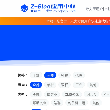
致力于用户快速
本站不是官方，只为方便用户快速查找所
价格：
全部
免费
收费
优惠
布局：
全部
单栏
双栏
三栏
其他
类型：
全部
博客类
CMS资讯
图片类
企
帮助文档
站群
纯手机主题
其他