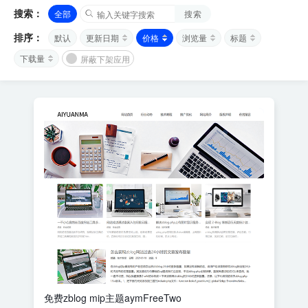
搜索：
全部
搜索
排序：
默认
更新日期
价格
浏览量
标题
下载量
屏蔽下架应用
免费zblog mip主题aymFreeTwo