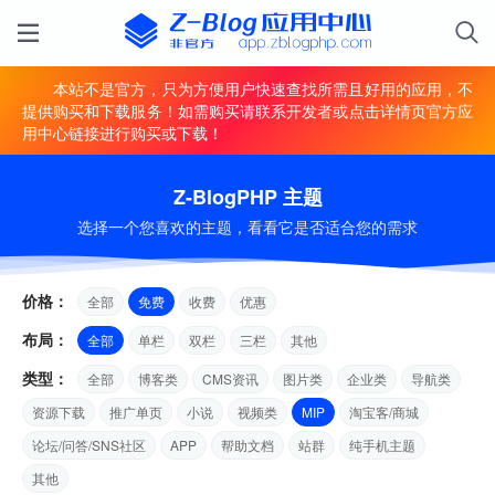
本站不是官方，只为方便用户快速查找所需且好用的应用，不
提供购买和下载服务！如需购买请联系开发者或点击详情页官方应
用中心链接进行购买或下载！
Z-BlogPHP 主题
选择一个您喜欢的主题，看看它是否适合您的需求
价格：
全部
免费
收费
优惠
布局：
全部
单栏
双栏
三栏
其他
类型：
全部
博客类
CMS资讯
图片类
企业类
导航类
资源下载
推广单页
小说
视频类
MIP
淘宝客/商城
论坛/问答/SNS社区
APP
帮助文档
站群
纯手机主题
其他