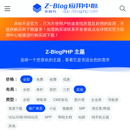
本站不是官方，只为方便用户快速查找所需且好用的应用，不
提供购买和下载服务！如需购买请联系开发者或点击详情页官方应
用中心链接进行购买或下载！
Z-BlogPHP 主题
选择一个您喜欢的主题，看看它是否适合您的需求
价格：
全部
免费
收费
优惠
布局：
全部
单栏
双栏
三栏
其他
类型：
全部
博客类
CMS资讯
图片类
企业类
导航类
资源下载
推广单页
小说
视频类
MIP
淘宝客/商城
论坛/问答/SNS社区
APP
帮助文档
站群
纯手机主题
其他