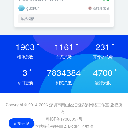
guokun
银牌开发者
单品模板
1903
+
1161
+
231
+
插件总数
主题总数
开发者总数
3
+
7834384
+
4700
+
今日更新
浏览总数
运行天数
Copyright © 2014-2026 深圳市南山区汇恒多辉网络工作室 版权所
有
粤ICP备17060957号
定制开发
本站核心程序由 Z-BlogPHP 驱动