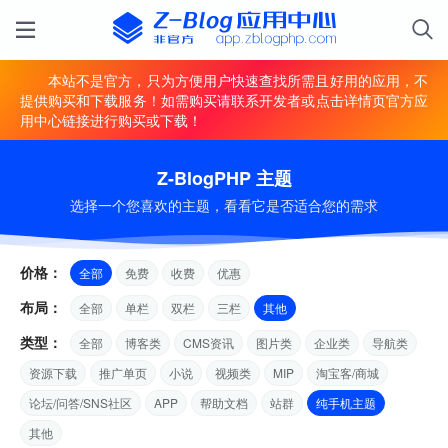
本站不是官方，只为方便用户快速查找所需且好用的应用，不
提供购买和下载服务！如需购买请联系开发者或点击详情页官方应
用中心链接进行购买或下载！
Z-BlogPHP 主题
选择一个您喜欢的主题，看看它是否适合您的需求
价格：
全部
免费
收费
优惠
布局：
全部
单栏
双栏
三栏
其他
类型：
全部
博客类
CMS资讯
图片类
企业类
导航类
资源下载
推广单页
小说
视频类
MIP
淘宝客/商城
论坛/问答/SNS社区
APP
帮助文档
站群
纯手机主题
其他