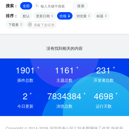
搜索：
全部
搜索
排序：
默认
更新日期
价格
浏览量
标题
下载量
屏蔽下架应用
没有找到相关的内容
1901
+
1161
+
231
+
插件总数
主题总数
开发者总数
2
+
7834384
+
4698
+
今日更新
浏览总数
运行天数
Copyright © 2014-2026 深圳市南山区汇恒多辉网络工作室 版权所