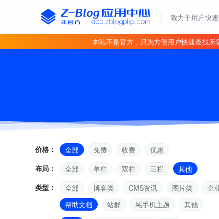
致力于用户快速
本站不是官方，只为方便用户快速查找所
价格：
全部
免费
收费
优惠
布局：
全部
单栏
双栏
三栏
其他
类型：
全部
博客类
CMS资讯
图片类
企
帮助文档
站群
纯手机主题
其他