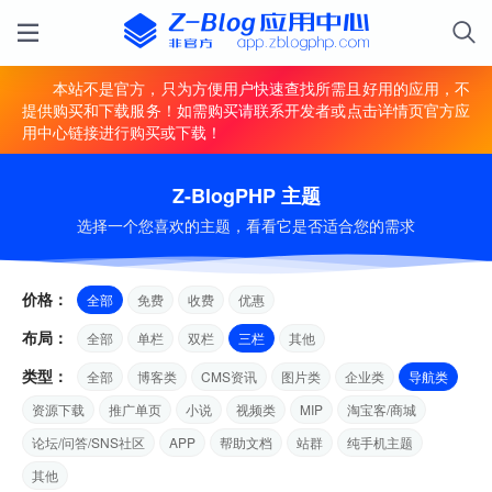
本站不是官方，只为方便用户快速查找所需且好用的应用，不
提供购买和下载服务！如需购买请联系开发者或点击详情页官方应
用中心链接进行购买或下载！
Z-BlogPHP 主题
选择一个您喜欢的主题，看看它是否适合您的需求
价格：
全部
免费
收费
优惠
布局：
全部
单栏
双栏
三栏
其他
类型：
全部
博客类
CMS资讯
图片类
企业类
导航类
资源下载
推广单页
小说
视频类
MIP
淘宝客/商城
论坛/问答/SNS社区
APP
帮助文档
站群
纯手机主题
其他