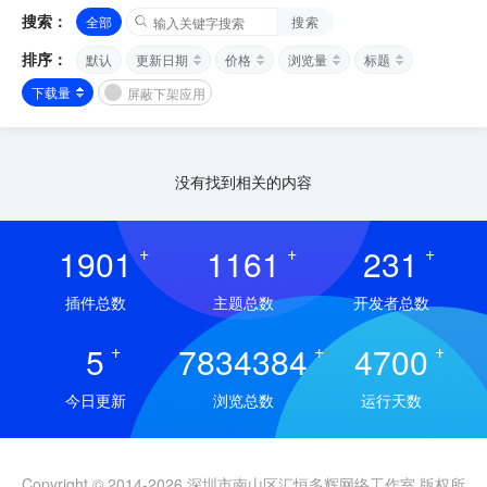
搜索：
全部
搜索
排序：
默认
更新日期
价格
浏览量
标题
下载量
屏蔽下架应用
没有找到相关的内容
1901
+
1161
+
231
+
插件总数
主题总数
开发者总数
5
+
7834384
+
4700
+
今日更新
浏览总数
运行天数
Copyright © 2014-2026 深圳市南山区汇恒多辉网络工作室 版权所