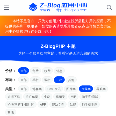
本站不是官方，只为方便用户快速查找所需且好用的应用，不
提供购买和下载服务！如需购买请联系开发者或点击详情页官方应
用中心链接进行购买或下载！
Z-BlogPHP 主题
选择一个您喜欢的主题，看看它是否适合您的需求
价格：
全部
免费
收费
优惠
布局：
全部
单栏
双栏
三栏
其他
类型：
全部
博客类
CMS资讯
图片类
企业类
导航类
资源下载
推广单页
小说
视频类
MIP
淘宝客/商城
论坛/问答/SNS社区
APP
帮助文档
站群
纯手机主题
其他