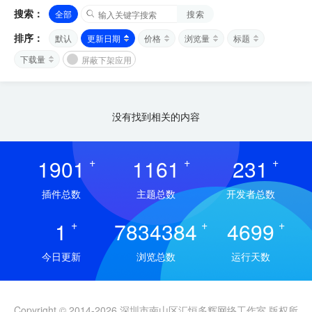
搜索：
全部
搜索
排序：
默认
更新日期
价格
浏览量
标题
下载量
屏蔽下架应用
没有找到相关的内容
1901
+
1161
+
231
+
插件总数
主题总数
开发者总数
1
+
7834384
+
4699
+
今日更新
浏览总数
运行天数
Copyright © 2014-2026 深圳市南山区汇恒多辉网络工作室 版权所