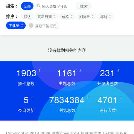
搜索：
全部
搜索
排序：
默认
更新日期
价格
浏览量
标题
下载量
屏蔽下架应用
没有找到相关的内容
1903
+
1161
+
231
+
插件总数
主题总数
开发者总数
5
+
7834384
+
4701
+
今日更新
浏览总数
运行天数
Copyright © 2014-2026 深圳市南山区汇恒多辉网络工作室 版权所