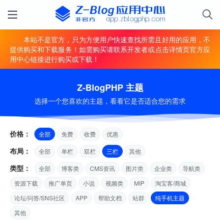
本站不是官方，只为方便用户快速查找所需且好用的应用，不
提供购买和下载服务！如需购买请联系开发者或点击详情页官方应
用中心链接进行购买或下载！
Z-BlogPHP 主题
选择一个您喜欢的主题，看看它是否适合您的需求
价格：
全部
免费
收费
优惠
布局：
全部
单栏
双栏
三栏
其他
类型：
全部
博客类
CMS资讯
图片类
企业类
导航类
资源下载
推广单页
小说
视频类
MIP
淘宝客/商城
论坛/问答/SNS社区
APP
帮助文档
站群
纯手机主题
其他