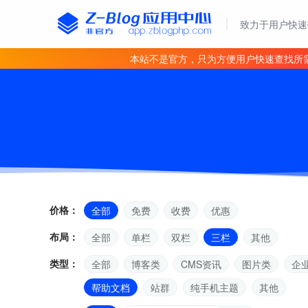
致力于用户快速
本站不是官方，只为方便用户快速查找所
价格：
全部
免费
收费
优惠
布局：
全部
单栏
双栏
三栏
其他
类型：
全部
博客类
CMS资讯
图片类
企
帮助文档
站群
纯手机主题
其他