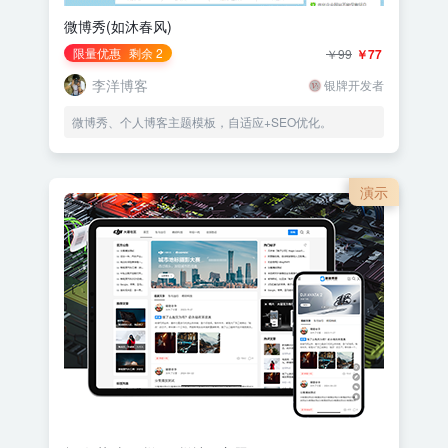
微博秀(如沐春风)
限量优惠
剩余 2
￥99
￥77
李洋博客
银牌开发者
微博秀、个人博客主题模板，自适应+SEO优化。
演示