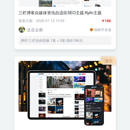
三栏博客自媒体资讯自适应SEO主题:Kylin主题
更新日期：2026-07-12 15:09
￥186
逍遥金鹏
铜牌开发者
两栏/三栏自由切换 1套 = 3套.现价186元
演示