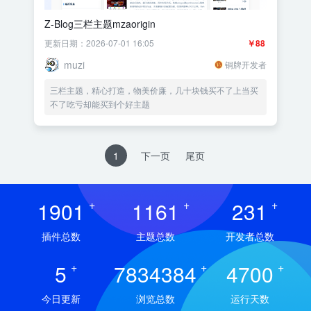
Z-Blog三栏主题mzaorigin
更新日期：2026-07-01 16:05
￥88
muzi
铜牌开发者
三栏主题，精心打造，物美价廉，几十块钱买不了上当买
不了吃亏却能买到个好主题
1
下一页
尾页
1901
+
1161
+
231
+
插件总数
主题总数
开发者总数
5
+
7834384
+
4700
+
今日更新
浏览总数
运行天数