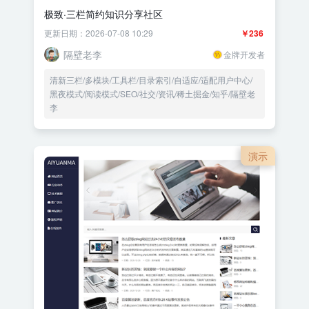
极致·三栏简约知识分享社区
更新日期：2026-07-08 10:29
￥236
隔壁老李
金牌开发者
清新三栏/多模块/工具栏/目录索引/自适应/适配用户中心/
黑夜模式/阅读模式/SEO/社交/资讯/稀土掘金/知乎/隔壁老
李
演示