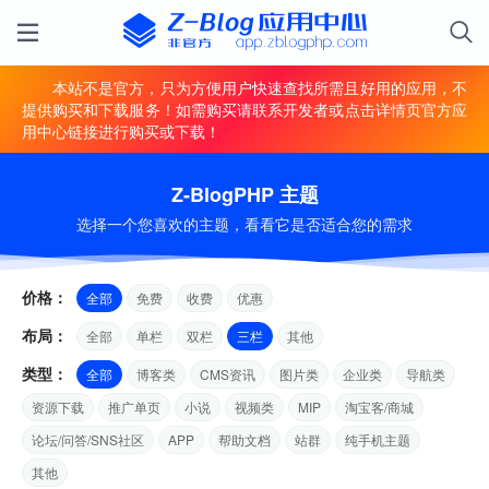
本站不是官方，只为方便用户快速查找所需且好用的应用，不
提供购买和下载服务！如需购买请联系开发者或点击详情页官方应
用中心链接进行购买或下载！
Z-BlogPHP 主题
选择一个您喜欢的主题，看看它是否适合您的需求
价格：
全部
免费
收费
优惠
布局：
全部
单栏
双栏
三栏
其他
类型：
全部
博客类
CMS资讯
图片类
企业类
导航类
资源下载
推广单页
小说
视频类
MIP
淘宝客/商城
论坛/问答/SNS社区
APP
帮助文档
站群
纯手机主题
其他