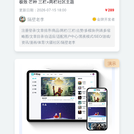
极致·芒种 三栏+两栏社区主题
更新日期：2026-07-15 18:00
￥289
隔壁老李
金牌开发者
注册登录/文章排序/商品/两栏/三栏/点赞/多模块/列表多缩
略图/文章目录/自适应/适配用户中心/黑夜模式/SEO/游戏/
资讯/漫画/体育/大疆社区/隔壁老李
演示