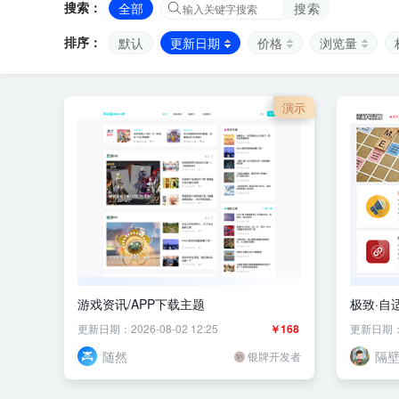
搜索：
全部
搜索
排序：
默认
更新日期
价格
浏览量
演示
游戏资讯/APP下载主题
极致·自
载工具
更新日期：2026-08-02 12:25
￥168
更新日期：20
随然
隔
银牌开发者