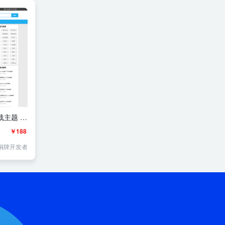
载主题 可
￥188
铜牌开发者