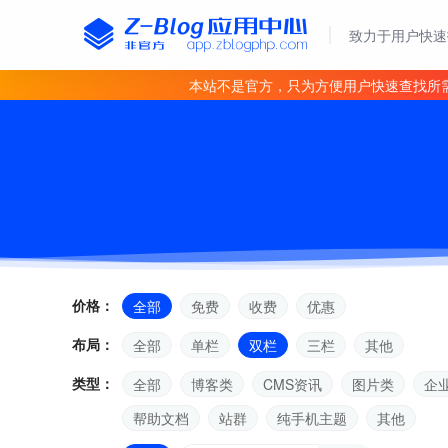
致力于用户快速
本站不是官方，只为方便用户快速查找所
价格：
全部
免费
收费
优惠
布局：
全部
单栏
双栏
三栏
其他
类型：
全部
博客类
CMS资讯
图片类
企
帮助文档
站群
纯手机主题
其他