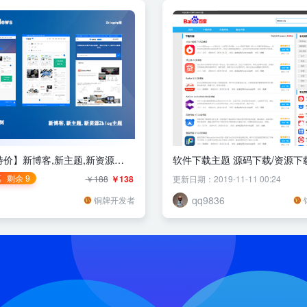
0特价】新博客,新主题,新资源
软件下载主题 源码下载/资源下
主题
做门户网站
惠
剩余 9
￥188
￥138
更新日期：2019-11-11 00:24
云
qq9836
铜牌开发者