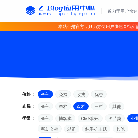
致力于用户快速
本站不是官方，只为方便用户快速查找所
价格：
全部
免费
收费
优惠
布局：
全部
单栏
双栏
三栏
其他
类型：
全部
博客类
CMS资讯
图片类
企
帮助文档
站群
纯手机主题
其他