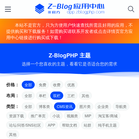
本站不是官方，只为方便用户快速查找所需且好用的应用，不
提供购买和下载服务！如需购买请联系开发者或点击详情页官方应
用中心链接进行购买或下载！
Z-BlogPHP 主题
选择一个您喜欢的主题，看看它是否适合您的需求
价格：
全部
免费
收费
优惠
布局：
全部
单栏
双栏
三栏
其他
类型：
全部
博客类
CMS资讯
图片类
企业类
导航类
资源下载
推广单页
小说
视频类
MIP
淘宝客/商城
论坛/问答/SNS社区
APP
帮助文档
站群
纯手机主题
其他