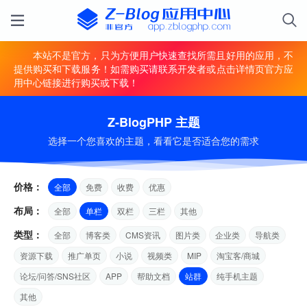
本站不是官方，只为方便用户快速查找所需且好用的应用，不
提供购买和下载服务！如需购买请联系开发者或点击详情页官方应
用中心链接进行购买或下载！
Z-BlogPHP 主题
选择一个您喜欢的主题，看看它是否适合您的需求
价格：
全部
免费
收费
优惠
布局：
全部
单栏
双栏
三栏
其他
类型：
全部
博客类
CMS资讯
图片类
企业类
导航类
资源下载
推广单页
小说
视频类
MIP
淘宝客/商城
论坛/问答/SNS社区
APP
帮助文档
站群
纯手机主题
其他