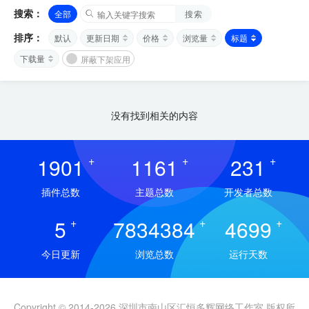
搜索：
全部
搜索
排序：
默认
更新日期
价格
浏览量
标题
下载量
屏蔽下架应用
没有找到相关的内容
1901
+
1161
+
231
+
插件总数
主题总数
开发者总数
5
+
7834384
+
4699
+
今日更新
浏览总数
运行天数
Copyright © 2014-2026 深圳市南山区汇恒多辉网络工作室 版权所