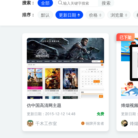
搜索：
全部
搜索
排序：
默认
更新日期
价格
浏览量
已下架
仿中国高清网主题
烽烟视频
更新日期：2015-12-12 14:48
免费
更新日期：20
千木工作室
烽
铜牌开发者