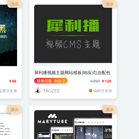
演示
演示
犀利播视频主题网站模板|响应式|自配色
限量优惠
剩余 3
￥68
￥200
￥128
TAOZEE
金牌开发者
铜牌开发者
演示
演示