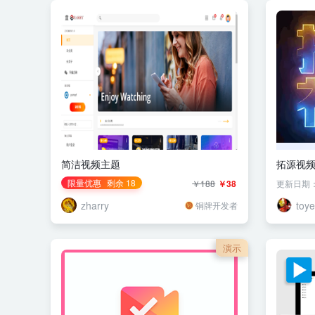
简洁视频主题
拓源视
限量优惠
剩余 18
￥188
￥38
更新日期：20
zharry
toy
铜牌开发者
演示