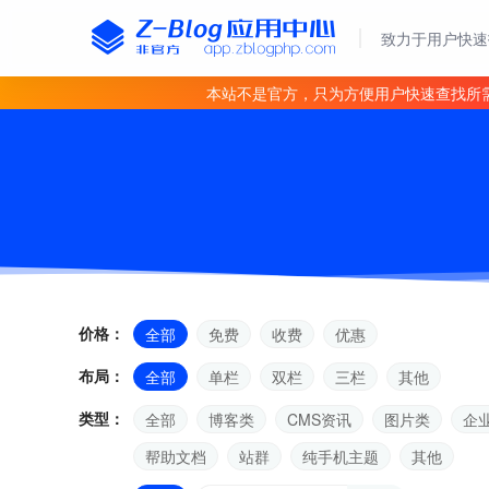
致力于用户快速
本站不是官方，只为方便用户快速查找所
价格：
全部
免费
收费
优惠
布局：
全部
单栏
双栏
三栏
其他
类型：
全部
博客类
CMS资讯
图片类
企
帮助文档
站群
纯手机主题
其他