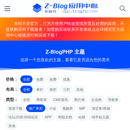
本站不是官方，只为方便用户快速查找所需且好用的应用，不
提供购买和下载服务！如需购买请联系开发者或点击详情页官方应
用中心链接进行购买或下载！
Z-BlogPHP 主题
选择一个您喜欢的主题，看看它是否适合您的需求
价格：
全部
免费
收费
优惠
布局：
全部
单栏
双栏
三栏
其他
类型：
全部
博客类
CMS资讯
图片类
企业类
导航类
资源下载
推广单页
小说
视频类
MIP
淘宝客/商城
论坛/问答/SNS社区
APP
帮助文档
站群
纯手机主题
其他