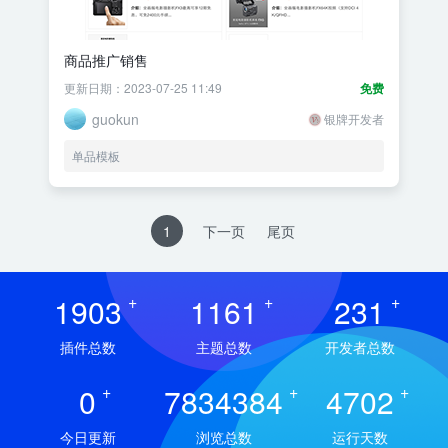
商品推广销售
更新日期：2023-07-25 11:49
免费
guokun
银牌开发者
单品模板
1
下一页
尾页
1903
+
1161
+
231
+
插件总数
主题总数
开发者总数
0
+
7834384
+
4702
+
今日更新
浏览总数
运行天数