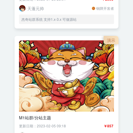
天蓬元帅
铜牌开发者
杰奇站群系统 支持1.x-3.x 可做源站
演示
M1站群/分站主题
更新日期：2023-02-05 09:18
￥857