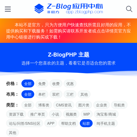
本站不是官方，只为方便用户快速查找所需且好用的应用，不
提供购买和下载服务！如需购买请联系开发者或点击详情页官方应
用中心链接进行购买或下载！
Z-BlogPHP 主题
选择一个您喜欢的主题，看看它是否适合您的需求
价格：
全部
免费
收费
优惠
布局：
全部
单栏
双栏
三栏
其他
类型：
全部
博客类
CMS资讯
图片类
企业类
导航类
资源下载
推广单页
小说
视频类
MIP
淘宝客/商城
论坛/问答/SNS社区
APP
帮助文档
站群
纯手机主题
其他